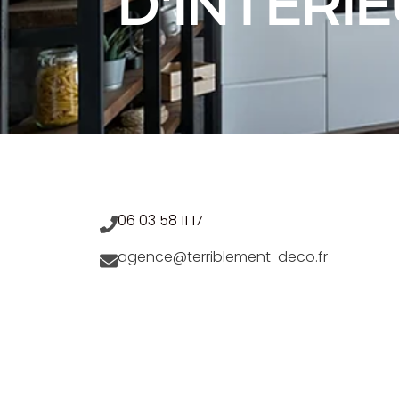
D'INTÉRI
06 03 58 11 17
agence@terriblement-deco.fr