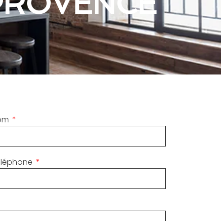
-PROVENCE
om
éléphone