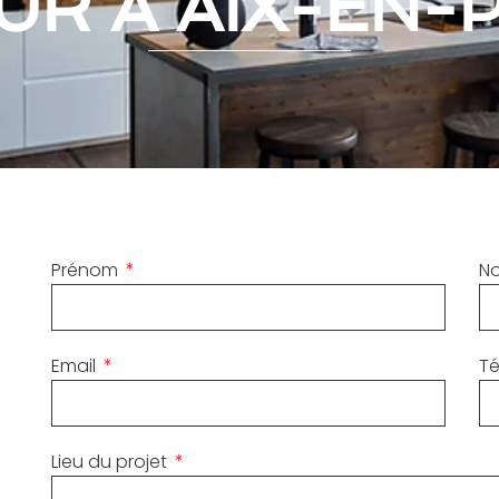
EUR À AIX-EN
Prénom
N
Email
T
Lieu du projet