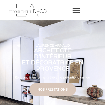
LAURENCE ARNAUD
ARCHITECTE
D'INTÉRIEUR
ET DÉCORATRICE EN
PROVENCE
Rénover, transformer, révéler le potentiel d’un lieu
NOS PRESTATIONS