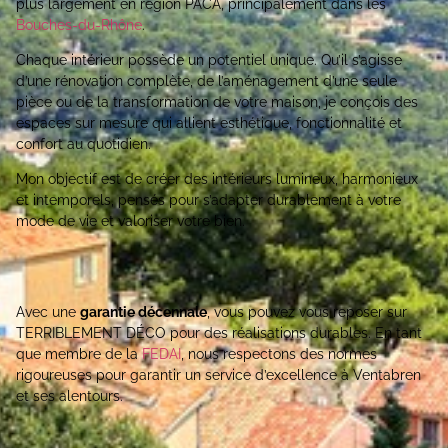
plus largement en région PACA, principalement dans les
Bouches-du-Rhône
.
Chaque intérieur possède un potentiel unique. Qu’il s’agisse
d’une rénovation complète, de l’aménagement d’une seule
pièce ou de la transformation de votre maison, je conçois des
espaces sur mesure qui allient esthétique, fonctionnalité et
confort au quotidien.
Mon objectif est de créer des intérieurs lumineux, harmonieux
et intemporels, pensés pour s’adapter durablement à votre
mode de vie et valoriser votre bien.
Avec une
garantie décennale
, vous pouvez vous reposer sur
TERRIBLEMENT DÉCO pour des réalisations durables. En tant
que membre de la
FEDAI
, nous respectons des normes
rigoureuses pour garantir un service d’excellence à Ventabren
et ses alentours.