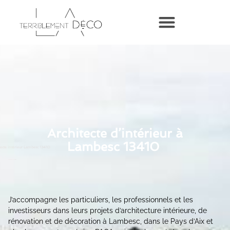
Architecte d’intérieur à
Lambesc 13410
tecte intérieur Lambesc 13410
Architecte intérieur Lambesc 13410
 Lambesc 13410
J’accompagne les particuliers, les professionnels et les
investisseurs dans leurs projets d’architecture intérieure, de
rénovation et de décoration à Lambesc, dans le Pays d’Aix et