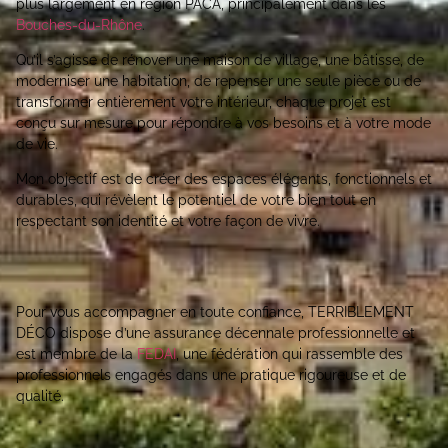
plus largement en région PACA, principalement dans les
Bouches-du-Rhône
.
Qu’il s’agisse de rénover une maison de village, une bâtisse, de
moderniser une habitation, de repenser une seule pièce ou de
transformer entièrement votre intérieur, chaque projet est
conçu sur mesure pour répondre à vos besoins et à votre mode
de vie.
Mon objectif est de créer des espaces élégants, fonctionnels et
durables, qui révèlent le potentiel de votre bien tout en
respectant son identité et votre façon de vivre.
Pour vous accompagner en toute confiance, TERRIBLEMENT
DÉCO dispose d’une assurance décennale professionnelle et
est membre de la
FEDAI
, une fédération qui rassemble des
professionnels engagés dans une pratique rigoureuse et de
qualité.