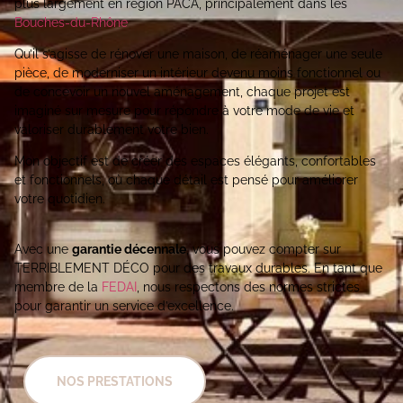
plus largement en région PACA, principalement dans les
Bouches-du-Rhône
Qu’il s’agisse de rénover une maison, de réaménager une seule
pièce, de moderniser un intérieur devenu moins fonctionnel ou
de concevoir un nouvel aménagement, chaque projet est
imaginé sur mesure pour répondre à votre mode de vie et
valoriser durablement votre bien.
Mon objectif est de créer des espaces élégants, confortables
et fonctionnels, où chaque détail est pensé pour améliorer
votre quotidien.
Avec une
garantie décennale
, vous pouvez compter sur
TERRIBLEMENT DÉCO pour des travaux durables. En tant que
membre de la
FEDAI
, nous respectons des normes strictes
pour garantir un service d’excellence.
NOS PRESTATIONS