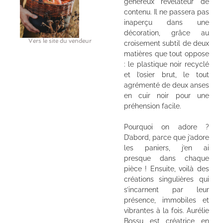
généreux révélateur de
contenu. Il ne passera pas
inaperçu dans une
décoration, grâce au
Vers le site du vendeur
croisement subtil de deux
matières que tout oppose
: le plastique noir recyclé
et l’osier brut, le tout
agrémenté de deux anses
en cuir noir pour une
préhension facile.
Pourquoi on adore ?
D’abord, parce que j’adore
les paniers, j’en ai
presque dans chaque
pièce ! Ensuite, voilà des
créations singulières qui
s’incarnent par leur
présence, immobiles et
vibrantes à la fois. Aurélie
Bossu est créatrice en