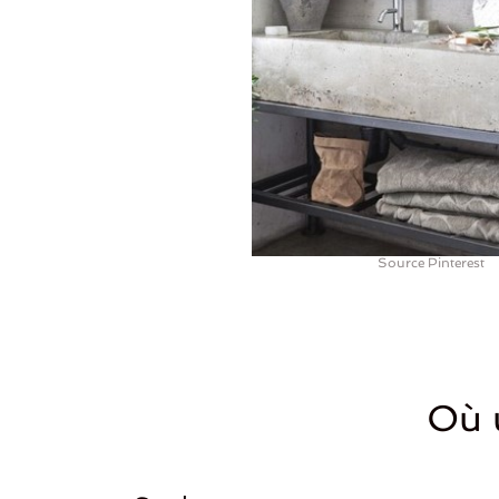
Source Pinterest
Où u